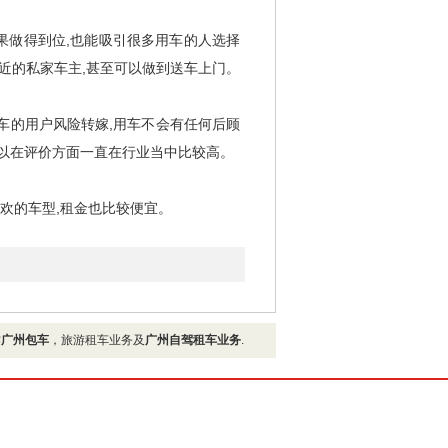
果做得到位,也能吸引很多用车的人选择
最近的私家车主,甚至可以做到送车上门。
租车的用户风险转嫁,用车不会有任何后顾
所以在评价方面一直在行业当中比较高。
欢的车型,租金也比较便宜。
作
广州包车
，旅游租车业务及
广州自驾租车业务
.