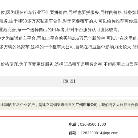
因为现在租车行业不但要拼价位,同样也要拼服务,同样的价格,服务如
务,由于和50多万家私家车合作,对于需要租车的人,可以给你推荐离你
在逐渐完善,每一个选择自己的用车者,都对平台服务认可度比较高。
之为靠谱租车平台,再加上平台购买的255万元全新险种,可以让在这里
0多万辆的私家车,这样的一个租车大公司,自然在行业当中影响力比较大,
格便宜,为了享受更好服务,选择凹凸租车是明智之举,不但能用上自己喜
【返 回】
业和国内知名企业客户，是建立网销渠道最早的
广州租车公司
，我们与各大旅行社合
电话：
020-8566 1500
邮箱:
1282239814@qq.com